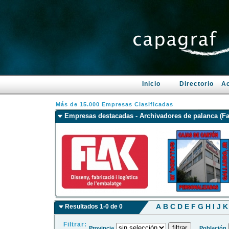
Inicio
Directorio
Ac
Más de 15.000 Empresas Clasificadas
Empresas destacadas - Archivadores de palanca (Fa
A
B
C
D
E
F
G
H
I
J
K
Resultados 1-0 de 0
Filtrar:
Provincia
Población