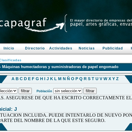
Inicio
Directorio
Actividades
Noticias
Publicidad
lasificadas
- Máquinas humectadoras y suministradoras de papel engomado
A
B
C
D
E
F
G
H
I
J
K
L
M
N
Ñ
O
P
Q
R
S
T
U
V
W
X
Y
Z
Población
AS. ASEGURESE DE QUE HA ESCRITO CORRECTAMENTE E
icial: J
TUACION INCLUIDA. PUEDE INTENTARLO DE NUEVO PO
ARTE DEL NOMBRE DE LA QUE ESTE SEGURO.