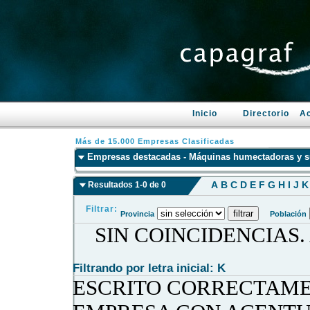
Inicio
Directorio
Ac
Más de 15.000 Empresas Clasificadas
Empresas destacadas - Máquinas humectadoras y s
A
B
C
D
E
F
G
H
I
J
K
Resultados 1-0 de 0
Filtrar:
Provincia
Población
SIN COINCIDENCIAS
Filtrando por letra inicial: K
ESCRITO CORRECTAME