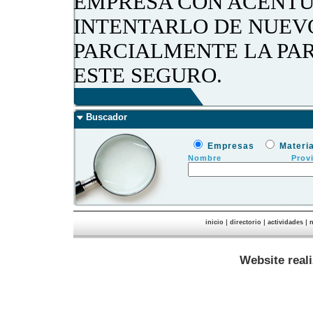
EMPRESA CON ACENTU
INTENTARLO DE NUEV
PARCIALMENTE LA PA
ESTE SEGURO.
Buscador
Empresas
Materi
Nombre
Prov
|
|
|
inicio
directorio
actividades
n
Website real