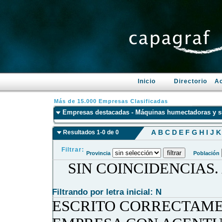
Inicio
Directorio
Ac
Más de 15.000 Empresas Clasificadas
Empresas destacadas - Máquinas humectadoras y s
A
B
C
D
E
F
G
H
I
J
K
Resultados 1-0 de 0
Filtrar:
Provincia
Población
SIN COINCIDENCIAS
Filtrando por letra inicial: N
ESCRITO CORRECTAME