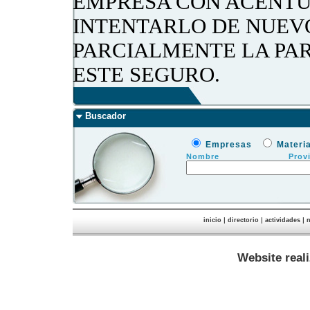
EMPRESA CON ACENTU
INTENTARLO DE NUEV
PARCIALMENTE LA PA
ESTE SEGURO.
Buscador
Empresas
Materi
Nombre
Prov
|
|
|
inicio
directorio
actividades
n
Website real