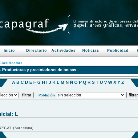
Inicio
Directorio
Actividades
Noticias
Publicidad
lasificadas
 Productoras y precintadoras de bolsas
A
B
C
D
E
F
G
H
I
J
K
L
M
N
Ñ
O
P
Q
R
S
T
U
V
W
X
Y
Z
Población
icial: L
EGAT (Barcelona)