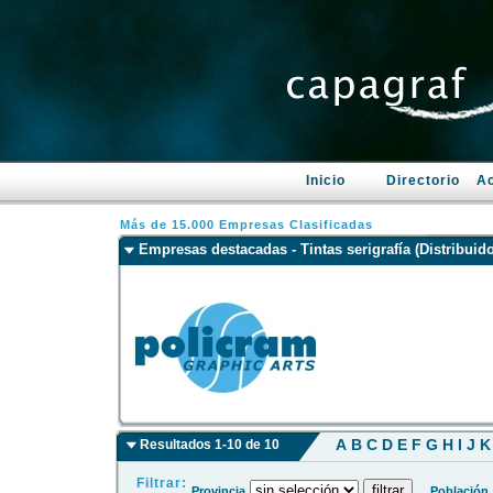
Inicio
Directorio
Ac
Más de 15.000 Empresas Clasificadas
Empresas destacadas - Tintas serigrafía (Distribuid
A
B
C
D
E
F
G
H
I
J
K
Resultados 1-10 de 10
Filtrar:
Provincia
Población