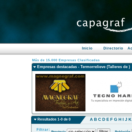
Inicio
Directorio
Ac
Más de 15.000 Empresas Clasificadas
Empresas destacadas - Termorrelieve (Talleres de )
A
B
C
D
E
F
G
H
I
J
K
Resultados 1-0 de 0
Filtrar:
Provincia
Población