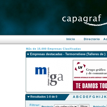
Inicio
Directorio
Ac
Más de 15.000 Empresas Clasificadas
Empresas destacadas - Termorrelieve (Talleres de )
A
B
C
D
E
F
G
H
I
J
K
Resultados 1-0 de 0
Filtrar:
Provincia
Población