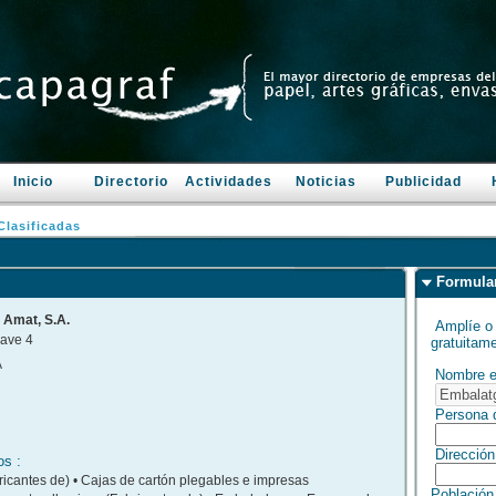
Inicio
Directorio
Actividades
Noticias
Publicidad
lasificadas
Formula
 Amat, S.A.
Amplíe o 
nave 4
gratuitame
A
Nombre 
Persona d
Dirección
os :
ricantes de) • Cajas de cartón plegables e impresas
Población