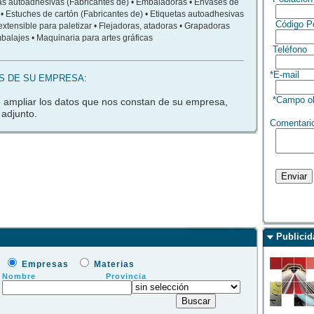
tas autoadhesivas (Fabricantes de) • Embaladoras • Envases de
 • Estuches de cartón (Fabricantes de) • Etiquetas autoadhesivas
Código Po
 extensible para paletizar • Flejadoras, atadoras • Grapadoras
mbalajes • Maquinaria para artes gráficas
Teléfono
*E-mail
S DE SU EMPRESA:
*Campo obl
o ampliar los datos que nos constan de su empresa,
 adjunto.
Comentari
Publicid
Empresas
Materias
Nombre
Provincia