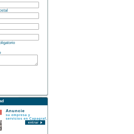
stal
igatorio
o
ad
Anuncie
su empresa y
servicios en Capagraf.