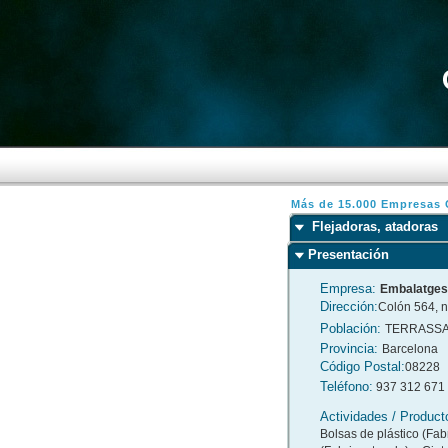
Más de 15.000 Empresas C
Flejadoras, atadoras
Presentación
Empresa:
Embalatges
Dirección:
Colón 564, 
Población:
TERRASS
Provincia:
Barcelona
Código Postal:
08228
Teléfono:
937 312 671
Actividades / Product
Bolsas de plástico (Fab