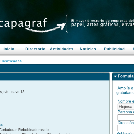
Inicio
Directorio
Actividades
Noticias
Publicidad
lasificadas
Formula
Amplíe o 
ós, s/n - nave 13
gratuitame
Nombre 
Persona d
Dirección
os :
 Cortadoras Rebobinadoras de
Población