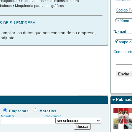
nfajadoras • Etiquetadoras • Film extensible para
atadoras • Maquinaria para artes gráficas
Código Po
Teléfono
S DE SU EMPRESA:
*E-mail
o ampliar los datos que nos constan de su empresa,
 adjunto.
*Campo obl
Comentari
Publicid
Empresas
Materias
Nombre
Provincia