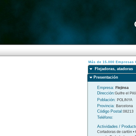
Más de 15.000 Empresas C
Flejadoras, atadoras
Presentación
Empresa:
Flejinsa
Dirección:
Guifre el Pil
Población:
POLINYA
Provincia:
Barcelona
Código Postal:
08213
Teléfono:
Actividades / Product
Cortadoras de cartón •