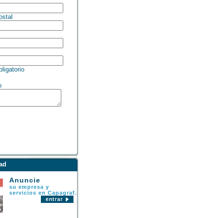
stal
igatorio
o
ad
Anuncie
su empresa y
servicios en Capagraf.