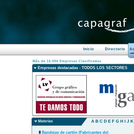
Inicio
Directorio
Ac
Más de 15.000 Empresas Clasificadas
Empresas destacadas - TODOS LOS SECTORES
A
B
C
D
E
F
G
H
I
J
K
Materias
Bandejas de cartón (Fabricantes de)